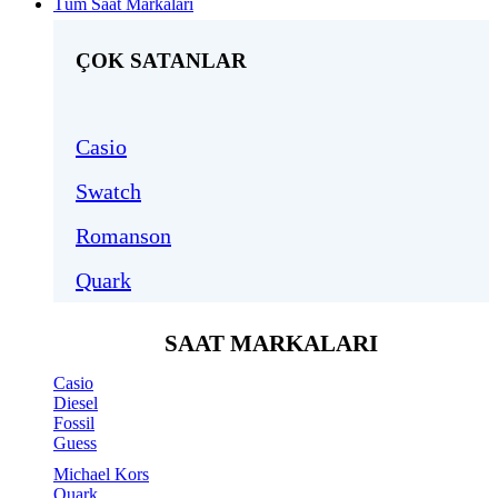
Tüm Saat Markaları
ÇOK SATANLAR
Casio
Swatch
Romanson
Quark
SAAT MARKALARI
Casio
Diesel
Fossil
Guess
Michael Kors
Quark