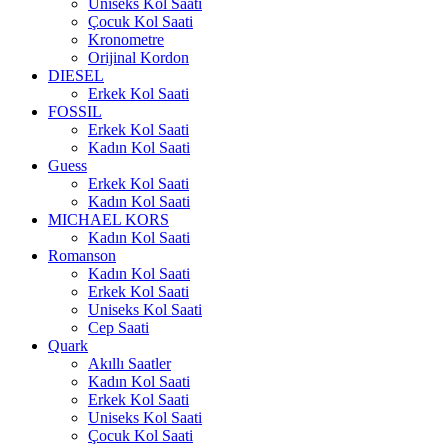
Uniseks Kol Saati
Çocuk Kol Saati
Kronometre
Orijinal Kordon
DIESEL
Erkek Kol Saati
FOSSIL
Erkek Kol Saati
Kadın Kol Saati
Guess
Erkek Kol Saati
Kadın Kol Saati
MICHAEL KORS
Kadın Kol Saati
Romanson
Kadın Kol Saati
Erkek Kol Saati
Uniseks Kol Saati
Cep Saati
Quark
Akıllı Saatler
Kadın Kol Saati
Erkek Kol Saati
Uniseks Kol Saati
Çocuk Kol Saati