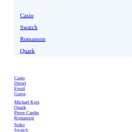
Casio
Swatch
Romanson
Quark
Casio
Diesel
Fossil
Guess
Michael Kors
Quark
Pierre Cardin
Romanson
Seiko
Swatch