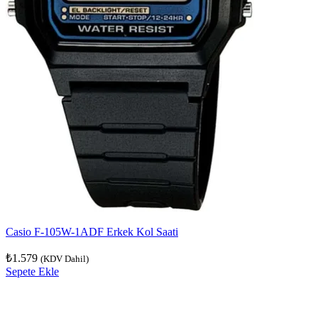
Casio F-105W-1ADF Erkek Kol Saati
₺
1.579
(KDV Dahil)
Sepete Ekle