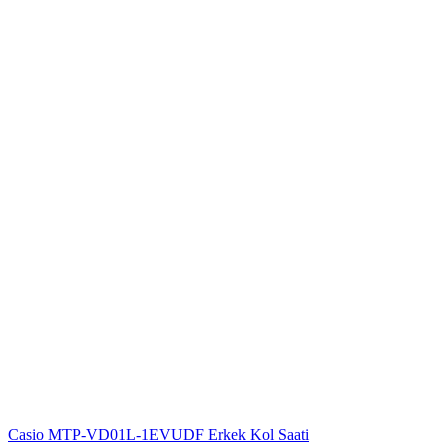
Casio MTP-VD01L-1EVUDF Erkek Kol Saati