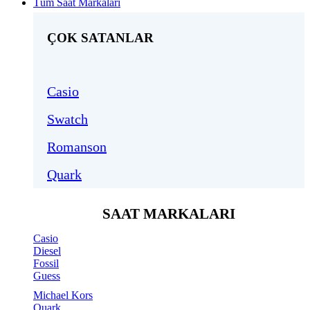
Tüm Saat Markaları
ÇOK SATANLAR
Casio
Swatch
Romanson
Quark
SAAT MARKALARI
Casio
Diesel
Fossil
Guess
Michael Kors
Quark