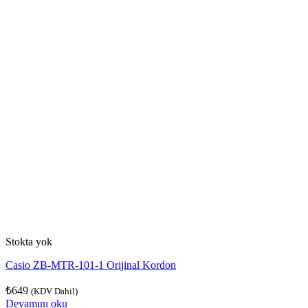
Stokta yok
Casio ZB-MTR-101-1 Orijinal Kordon
₺
649
(KDV Dahil)
Devamını oku