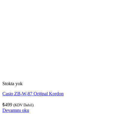
Stokta yok
Casio ZB-W-87 Orijinal Kordon
₺
499
(KDV Dahil)
Devamını oku