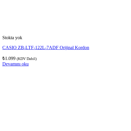
Stokta yok
CASIO ZB-LTF-122L-7ADF Orijinal Kordon
₺
1.099
(KDV Dahil)
Devamını oku