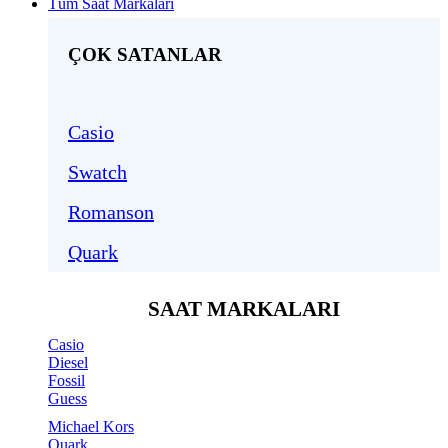
Tüm Saat Markaları
ÇOK SATANLAR
Casio
Swatch
Romanson
Quark
SAAT MARKALARI
Casio
Diesel
Fossil
Guess
Michael Kors
Quark