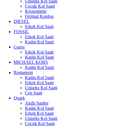
Uniseks Kol Saati
Çocuk Kol Saati
Kronometre
Orijinal Kordon
DIESEL
Erkek Kol Saati
FOSSIL
Erkek Kol Saati
Kadın Kol Saati
Guess
Erkek Kol Saati
Kadın Kol Saati
MICHAEL KORS
Kadın Kol Saati
Romanson
Kadın Kol Saati
Erkek Kol Saati
Uniseks Kol Saati
Cep Saati
Quark
Akıllı Saatler
Kadın Kol Saati
Erkek Kol Saati
Uniseks Kol Saati
Çocuk Kol Saati