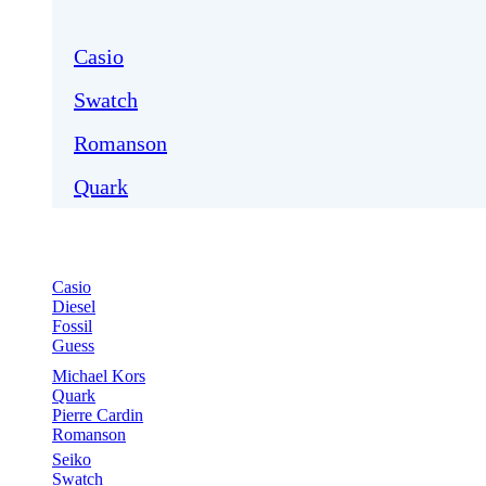
Casio
Swatch
Romanson
Quark
Casio
Diesel
Fossil
Guess
Michael Kors
Quark
Pierre Cardin
Romanson
Seiko
Swatch