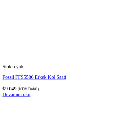
Stokta yok
Fossil FFS5586 Erkek Kol Saati
₺
9.049
(KDV Dahil)
Devamını oku