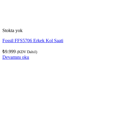
Stokta yok
Fossil FFS5706 Erkek Kol Saati
₺
9.999
(KDV Dahil)
Devamını oku