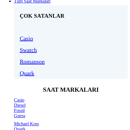
Tüm Saat Markaları
ÇOK SATANLAR
Casio
Swatch
Romanson
Quark
SAAT MARKALARI
Casio
Diesel
Fossil
Guess
Michael Kors
Quark