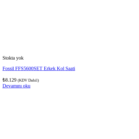
Stokta yok
Fossil FFS5600SET Erkek Kol Saati
₺
8.129
(KDV Dahil)
Devamını oku