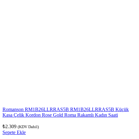
Romanson RM1B26LLRRAS5B RM1B26LLRRAS5B Küçük
Kasa Çelik Kordon Rose Gold Roma Rakamlı Kadın Saati
₺
2.309
(KDV Dahil)
Sepete Ekle