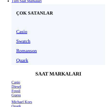
Tüm Saat Markaları
ÇOK SATANLAR
Casio
Swatch
Romanson
Quark
SAAT MARKALARI
Casio
Diesel
Fossil
Guess
Michael Kors
Quark