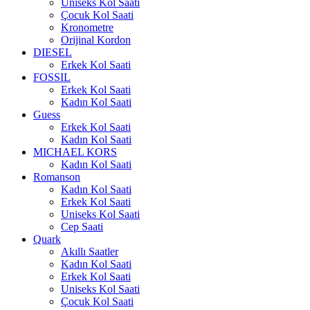
Uniseks Kol Saati
Çocuk Kol Saati
Kronometre
Orijinal Kordon
DIESEL
Erkek Kol Saati
FOSSIL
Erkek Kol Saati
Kadın Kol Saati
Guess
Erkek Kol Saati
Kadın Kol Saati
MICHAEL KORS
Kadın Kol Saati
Romanson
Kadın Kol Saati
Erkek Kol Saati
Uniseks Kol Saati
Cep Saati
Quark
Akıllı Saatler
Kadın Kol Saati
Erkek Kol Saati
Uniseks Kol Saati
Çocuk Kol Saati