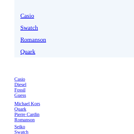
Casio
Swatch
Romanson
Quark
Casio
Diesel
Fossil
Guess
Michael Kors
Quark
Pierre Cardin
Romanson
Seiko
Swatch