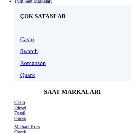
Tüm Saat Markaları
ÇOK SATANLAR
Casio
Swatch
Romanson
Quark
SAAT MARKALARI
Casio
Diesel
Fossil
Guess
Michael Kors
Quark