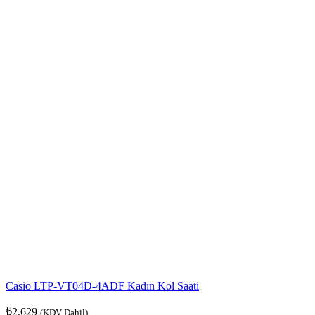
Casio LTP-VT04D-4ADF Kadın Kol Saati
₺
2.629
(KDV Dahil)