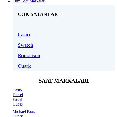
Tüm Saat Markaları
ÇOK SATANLAR
Casio
Swatch
Romanson
Quark
SAAT MARKALARI
Casio
Diesel
Fossil
Guess
Michael Kors
Quark