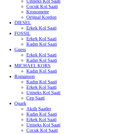
Uniseks Kol Saati
Çocuk Kol Saati
Kronometre
Orijinal Kordon
DIESEL
Erkek Kol Saati
FOSSIL
Erkek Kol Saati
Kadın Kol Saati
Guess
Erkek Kol Saati
Kadın Kol Saati
MICHAEL KORS
Kadın Kol Saati
Romanson
Kadın Kol Saati
Erkek Kol Saati
Uniseks Kol Saati
Cep Saati
Quark
Akıllı Saatler
Kadın Kol Saati
Erkek Kol Saati
Uniseks Kol Saati
Çocuk Kol Saati