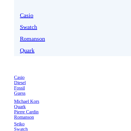
Casio
Swatch
Romanson
Quark
Casio
Diesel
Fossil
Guess
Michael Kors
Quark
Pierre Cardin
Romanson
Seiko
Swatch