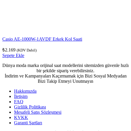
Casio AE-1000W-1AVDF Erkek Kol Saati
₺
2.169
(KDV Dahil)
Sepete Ekle
Dünya moda marka orijinal saat modellerini sitemizden güvenle hızlı
bir şekilde sipariş verebilirsiniz.
İndirim ve Kampanyaları Kaçırmamak için Bizi Sosyal Medyadan
Bizi Takip Etmeyi Unutmayın
Hakkımızda
İletişim
FAQ
Gizlilik Politikası
Mesafeli Satış Sözleşmesi
KVKK
Garanti Şartları