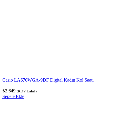
Casio LA670WGA-9DF Digital Kadın Kol Saati
₺
2.649
(KDV Dahil)
Sepete Ekle