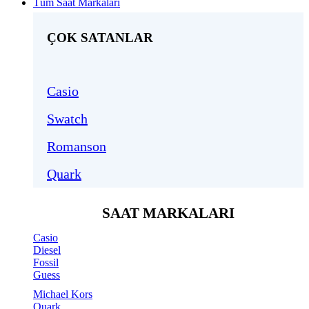
Tüm Saat Markaları
ÇOK SATANLAR
Casio
Swatch
Romanson
Quark
SAAT MARKALARI
Casio
Diesel
Fossil
Guess
Michael Kors
Quark