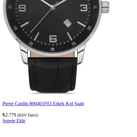
Pierre Cardin 800401F03 Erkek Kol Saati
₺
2.779
(KDV Dahil)
Sepete Ekle