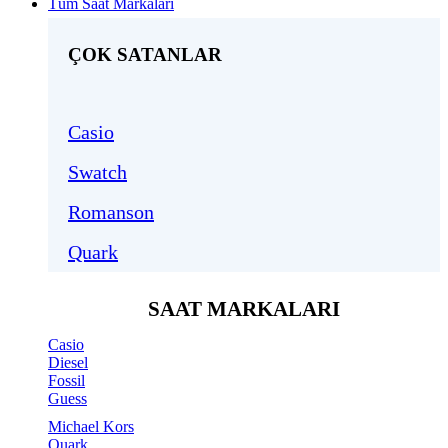
Tüm Saat Markaları
ÇOK SATANLAR
Casio
Swatch
Romanson
Quark
SAAT MARKALARI
Casio
Diesel
Fossil
Guess
Michael Kors
Quark