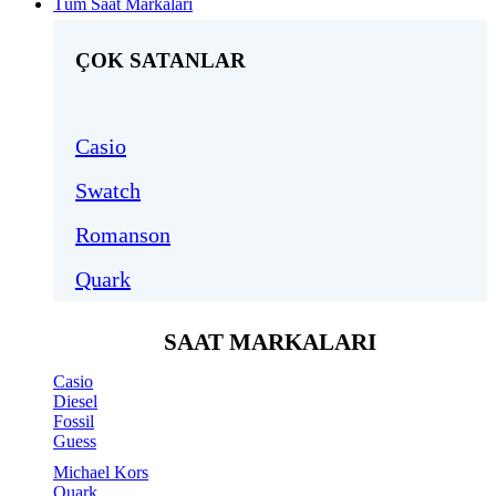
Tüm Saat Markaları
ÇOK SATANLAR
Casio
Swatch
Romanson
Quark
SAAT MARKALARI
Casio
Diesel
Fossil
Guess
Michael Kors
Quark