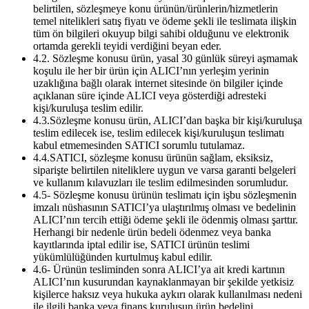
belirtilen, sözleşmeye konu ürünün/ürünlerin/hizmetlerin
temel nitelikleri satış fiyatı ve ödeme şekli ile teslimata ilişkin
tüm ön bilgileri okuyup bilgi sahibi olduğunu ve elektronik
ortamda gerekli teyidi verdiğini beyan eder.
4.2. Sözleşme konusu ürün, yasal 30 günlük süreyi aşmamak
koşulu ile her bir ürün için ALICI’nın yerleşim yerinin
uzaklığına bağlı olarak internet sitesinde ön bilgiler içinde
açıklanan süre içinde ALICI veya gösterdiği adresteki
kişi/kuruluşa teslim edilir.
4.3.Sözleşme konusu ürün, ALICI’dan başka bir kişi/kuruluşa
teslim edilecek ise, teslim edilecek kişi/kuruluşun teslimatı
kabul etmemesinden SATICI sorumlu tutulamaz.
4.4.SATICI, sözleşme konusu ürünün sağlam, eksiksiz,
siparişte belirtilen niteliklere uygun ve varsa garanti belgeleri
ve kullanım kılavuzları ile teslim edilmesinden sorumludur.
4.5- Sözleşme konusu ürünün teslimatı için işbu sözleşmenin
imzalı nüshasının SATICI’ya ulaştırılmış olması ve bedelinin
ALICI’nın tercih ettiği ödeme şekli ile ödenmiş olması şarttır.
Herhangi bir nedenle ürün bedeli ödenmez veya banka
kayıtlarında iptal edilir ise, SATICI ürünün teslimi
yükümlülüğünden kurtulmuş kabul edilir.
4.6- Ürünün tesliminden sonra ALICI’ya ait kredi kartının
ALICI’nın kusurundan kaynaklanmayan bir şekilde yetkisiz
kişilerce haksız veya hukuka aykırı olarak kullanılması nedeni
ile ilgili banka veya finans kuruluşun ürün bedelini