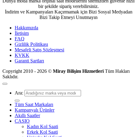
Dünya moda marka orijinal saat modellerini sitemizden güvenle hızlı
bir şekilde sipariş verebilirsiniz.
İndirim ve Kampanyaları Kaçırmamak için Bizi Sosyal Medyadan
Bizi Takip Etmeyi Unutmayın
Hakkımızda
İletişim
FAQ
Gizlilik Politikası
Mesafeli Satış Sözleşmesi
KVKK
Garanti Şartları
Copyright 2010 - 2026 ©
Miray Bilişim Hizmetleri
Tüm Hakları
Saklıdır.
Ara:
Tüm Saat Markaları
Kampanyalı Ürünler
Akıllı Saatler
CASIO
Kadın Kol Saati
Erkek Kol Saati