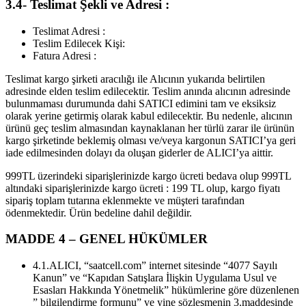
3.4- Teslimat Şekli ve Adresi :
Teslimat Adresi :
Teslim Edilecek Kişi:
Fatura Adresi :
Teslimat kargo şirketi aracılığı ile Alıcının yukarıda belirtilen
adresinde elden teslim edilecektir. Teslim anında alıcının adresinde
bulunmaması durumunda dahi SATICI edimini tam ve eksiksiz
olarak yerine getirmiş olarak kabul edilecektir. Bu nedenle, alıcının
ürünü geç teslim almasından kaynaklanan her türlü zarar ile ürünün
kargo şirketinde beklemiş olması ve/veya kargonun SATICI’ya geri
iade edilmesinden dolayı da oluşan giderler de ALICI’ya aittir.
999TL üzerindeki siparişlerinizde kargo ücreti bedava olup 999TL
altındaki siparişlerinizde kargo ücreti : 199 TL olup, kargo fiyatı
sipariş toplam tutarına eklenmekte ve müşteri tarafından
ödenmektedir. Ürün bedeline dahil değildir.
MADDE 4 – GENEL HÜKÜMLER
4.1.ALICI, “saatcell.com” internet sitesinde “4077 Sayılı
Kanun” ve “Kapıdan Satışlara İlişkin Uygulama Usul ve
Esasları Hakkında Yönetmelik” hükümlerine göre düzenlenen
” bilgilendirme formunu” ve yine sözleşmenin 3.maddesinde