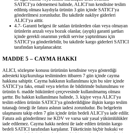
SATICI’ya ödememesi halinde, ALICI’nın kendisine teslim
edilmiş olması kaydıyla ürünün 3 gün içinde SATICI’ya
gönderilmesi zorunludur. Bu takdirde nakliye giderleri
ALICI’ya aittir.
4.7- Garanti belgesi ile satılan ürünlerden olan veya olmayan
ürünlerin arızalı veya bozuk olanlar, (ayıplı) garanti şartları
içinde gerekli onarımın yetkili servise yaptırılması için
SATICI’ya gönderilebilir, bu takdirde kargo giderleri SATICI
tarafından karşılanacaktır.
MADDE 5 – CAYMA HAKKI
ALICI, sözleşme konusu ürürünün kendisine veya gösterdiği
adresteki kişi/kuruluşa tesliminden itibaren 7 gün içinde cayma
hakkına sahiptir. Cayma hakkının kullanılması için bu süre içinde
SATICI’ya faks, email veya telefon ile bildirimde bulunulması ve
ürünün 6. madde hükümleri çerçevesinde kullanılmamış olması
şarttır. Bu hakkın kullanılması halinde, 3. kişiye veya ALICI’ya
teslim edilen ürünün SATICI’ya gönderildiğine ilişkin kargo teslim
tutanağı örneği ile fatura aslının iadesi zorunludur. Bu belgelerin
ulaşmasını takip eden 7 gün içinde ürün bedeli ALICI’ya iade edilir.
Fatura aslı gönderilmez ise KDV ve varsa sair yasal yükümlülükler
iade edilemez. Cayma hakkı nedeni ile iade edilen ürünün kargo
bedeli SATICI tarafından karşılanır. Tüketicinin hiçbir hukuki ve