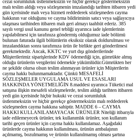
cezai sorumluluk üstlenmeksizin ve hiçbir gerekçe göstermeksizin
malı teslim aldığı veya sözleşmenin imzalandığı tarihten itibaren yedi
gün içerisinde malı veya hizmeti reddederek sözleşmeden cayma
hakkının var olduğunu ve cayma bildiriminin satıcı veya sağlayıcıya
ulaşması tarihinden itibaren malı geri almayı taahhüt ederiz. 385
sayılı vergi usul kanunu genel tebliği uyarınca iade işlemlerinin
yapılabilmesi için tarafınıza göndermiş olduğumuz iade bölümü
bulunan faturada ilgili bölümlerin eksiksiz olarak doldurulması ve
imzalandıktan sonra tarafımıza ürün ile birlikte geri gönderilmesi
gerekmektedir. Ancak, KKTC ve yurt dışı gönderilerinde
Müşterilerimiz siparişlerinde KDV ödemediği için, gümrükte almış
olduğu ürünlerin vergilerini ödemekle yükümlüdür.Gümrükten her
ne şekilde olursa olsun teslim alınmayan ürünler için Müşterilerin
cayma hakkı bulunmamaktadır. Çünkü MESAFELİ
SÖZLEŞMELER UYGULAMA USUL VE ESASLARI
HAKKINDA YÖNETMELİĞİN 8.maddesi uyarınca Tüketici mal
satışına ilişkin mesafeli sözleşmelerde, teslim aldığı tarihten itibaren
yedi gün içerisinde hiçbir hukuki ve cezai sorumluluk
üstlenmeksizin ve hiçbir gerekçe göstermeksizin malı reddederek
sözleşmeden cayma hakkına sahiptir. MADDE 6 – CAYMA
HAKKI KULLANILAMAYACAK ÜRÜNLER Niteliği itibarıyla
iade edilemeyecek ürünler, tek kullanımlık ürünler, son kullanım
tarihi geçen ürünler için cayma hakkı kullanılamaz. Aşağıdaki
ürünlerde cayma hakkının kullanılması, ürünün ambalajının
açılmamış, bozulmamış ve ürünün kullanılmamış olması şartına