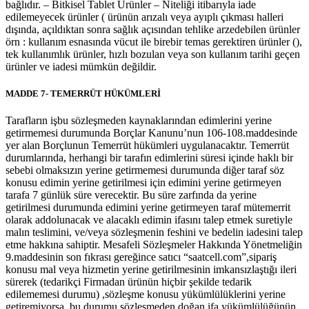
bağlıdır. – Bitkisel Tablet Ürünler – Niteliği itibarıyla iade
edilemeyecek ürünler ( ürünün arızalı veya ayıplı çıkması halleri
dışında, açıldıktan sonra sağlık açısından tehlike arzedebilen ürünler
örn : kullanım esnasında vücut ile birebir temas gerektiren ürünler (),
tek kullanımlık ürünler, hızlı bozulan veya son kullanım tarihi geçen
ürünler ve iadesi mümkün değildir.
MADDE 7- TEMERRÜT HÜKÜMLERİ
Tarafların işbu sözleşmeden kaynaklarından edimlerini yerine
getirmemesi durumunda Borçlar Kanunu’nun 106-108.maddesinde
yer alan Borçlunun Temerrüt hükümleri uygulanacaktır. Temerrüt
durumlarında, herhangi bir tarafın edimlerini süresi içinde haklı bir
sebebi olmaksızın yerine getirmemesi durumunda diğer taraf söz
konusu edimin yerine getirilmesi için edimini yerine getirmeyen
tarafa 7 günlük süre verecektir. Bu süre zarfında da yerine
getirilmesi durumunda edimini yerine getirmeyen taraf mütemerrit
olarak addolunacak ve alacaklı edimin ifasını talep etmek suretiyle
malın teslimini, ve/veya sözleşmenin feshini ve bedelin iadesini talep
etme hakkına sahiptir. Mesafeli Sözleşmeler Hakkında Yönetmeliğin
9.maddesinin son fıkrası gereğince satıcı “saatcell.com”,sipariş
konusu mal veya hizmetin yerine getirilmesinin imkansızlaştığı ileri
sürerek (tedarikçi Firmadan ürünün hiçbir şekilde tedarik
edilememesi durumu) ,sözleşme konusu yükümlülüklerini yerine
getiremiyorsa ,bu durumu sözleşmeden doğan ifa yükümlülüğünün