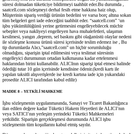
süresi dolmadan tüketiciye bildirmeyi taahhüt eder.Bu durumda ,
saatcell.com sözleşmeyi derhal fesih etme hakkına haiz olup,
Müşterinin sipariş verdiği ürünün bedelini ve varsa borç altına sokan
tüm belgeleri geri iade edeceğini taahhüt eder. “saatcell.com” ‘un
işbu yükümlülüğünü yerine getirmesini engelleyebilecek mücbir
sebepler veya nakliyeyi engelleyen hava muhalefetleri, ulaşımın
kesilmesi, yangın ,deprem, sel baskını gibi olağanüstü olaylar nedeni
ile sözleşme konusu ürünü süresi içerisinde teslim edemez ise , Bu
tip durumlarda Alıcı,”saatcell.com” un hiçbir sorumluluğu
olmadığını, siparişin iptal edilmesini veya teslimat süresinin
engelleyici durumunun ortadan kalkmasına kadar ertelenmesi
haklarından birini kullanabilir. ALICInın siparişi iptal etmesi halinde
ödediği tutar 10 gün içerisinde kendisine ödenir.(kredi kartı ile
yapılan taksitli alışverişlerde ise kredi kartına iade için yukarıdaki
prosedür ALICI tarafından kabul edilir)
MADDE 8 – YETKİLİ MAHKEME
İşbu sözleşmenin uygulanmasında, Sanayi ve Ticaret Bakanlığınca
ilan edilen değere kadar Tüketici Hakem Heyetleri ile ALICI’nın
veya SATICI’nın yerleşim yerindeki Tüketici Mahkemeleri
yetkilidir. Siparişin gerçekleşmesi durumunda ALICI işbu
sözleşmenin tüm koşullarını kabul etmiş sayılır.