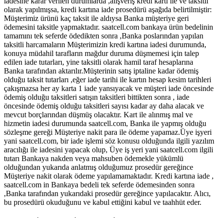
iadesine karar verilen durumlarda ,alışveriş kredi kartı ile ve taksitli
olarak yapılmışsa, kredi kartına iade prosedürü aşağıda belirtilmiştir:
Müşterimiz ürünü kaç taksit ile aldıysa Banka müşteriye geri
ödemesini taksitle yapmaktadır. saatcell.com bankaya ürün bedelinin
tamamını tek seferde ödedikten sonra ,Banka poslarından yapılan
taksitli harcamaların Müşterimizin kredi kartına iadesi durumunda,
konuya müdahil tarafların mağdur duruma düşmemesi için talep
edilen iade tutarları, yine taksitli olarak hamil taraf hesaplarına
Banka tarafından aktarılır.Müşterinin satış iptaline kadar ödemiş
olduğu taksit tutarları ,eğer iade tarihi ile kartın hesap kesim tarihleri
çakışmazsa her ay karta 1 iade yansıyacak ve müşteri iade öncesinde
ödemiş olduğu taksitleri satışın taksitleri bittikten sonra , iade
öncesinde ödemiş olduğu taksitleri sayısı kadar ay daha alacak ve
mevcut borçlarından düşmüş olacaktır. Kart ile alınmış mal ve
hizmetin iadesi durumunda saatcell.com, Banka ile yapmış olduğu
sözleşme gereği Müşteriye nakit para ile ödeme yapamaz.Üye işyeri
yani saatcell.com, bir iade işlemi söz konusu olduğunda ilgili yazılım
aracılığı ile iadesini yapacak olup, Üye iş yeri yani saatcell.com ilgili
tutarı Bankaya nakden veya mahsuben ödemekle yükümlü
olduğundan yukarıda anlatmış olduğumuz prosedür gereğince
Müşteriye nakit olarak ödeme yapılamamaktadır. Kredi kartına iade ,
saatcell.com in Bankaya bedeli tek seferde ödemesinden sonra
,Banka tarafından yukarıdaki prosedür gereğince yapılacaktır. Alıcı,
bu prosedürü okuduğunu ve kabul ettiğini kabul ve taahhüt eder.