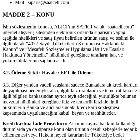
Mail : siparis@saatcell.com
MADDE 2 – KONU
İşbu sözleşmenin konusu, ALICI’nın SATICI’ya ait “saatcell.com”
internet alişveriş sitesinden elektronik ortamda siparişini yaptığı
aşağıda nitelikleri ve satış fiyatı belirtilen ürünün satışı ve teslimi ile
ilgili olarak “4077 Sayılı Tüketicilerin Korunması Hakkındaki
Kanun” ve “Mesafeli Sözleşmeler Uygulama Usul ve Esasları
Hakkında Yönetmelik” hükümleri gereğince tarafların hak ve
yükümlülüklerinin saptanmasıdır.
3.2. Ödeme Şekli : Havale / EFT ile Ödeme
3.3. Diğer yandan vadeli satışların sadece Bankalara ait kredi kartları
ile yapılması nedeniyle, alıcı, ilgili faiz oranlarını ve temerrüt faizi ile
ilgili bilgileri bankasından ayrıca teyit edeceğini, yürürlükte bulunan
mevzuat hükümleri gereğince faiz ve temerrüt faizi ile ilgili
hükümlerin Banka ve alıcı arasındaki kredi kartı sözleşmesi
kapsamında uygulanacağını kabul, beyan ve taahhüt eder.
Kredi kartına İade Prosedürü:
Alıcının cayma hakkını kullandığı
durumlarda ya da siparişe konu olan ürünün çeşitli sebeplerle tedarik
edilememesi veya Hakem heyeti kararları ile Tüketiciye bedel