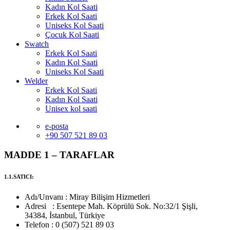
Kadın Kol Saati
Erkek Kol Saati
Uniseks Kol Saati
Çocuk Kol Saati
Swatch
Erkek Kol Saati
Kadın Kol Saati
Uniseks Kol Saati
Welder
Erkek Kol Saati
Kadın Kol Saati
Unisex kol saati
e-posta
+90 507 521 89 03
MADDE 1 – TARAFLAR
1.1.SATICI:
Adı/Unvanı : Miray Bilişim Hizmetleri
Adresi : Esentepe Mah. Köprülü Sok. No:32/1 Şişli,
34384, İstanbul, Türkiye
Telefon : 0 (507) 521 89 03