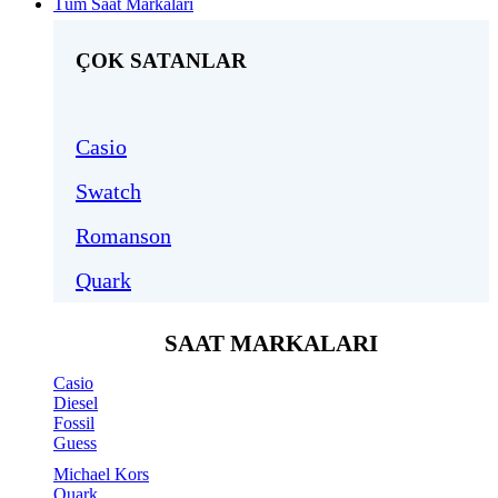
Tüm Saat Markaları
ÇOK SATANLAR
Casio
Swatch
Romanson
Quark
SAAT MARKALARI
Casio
Diesel
Fossil
Guess
Michael Kors
Quark