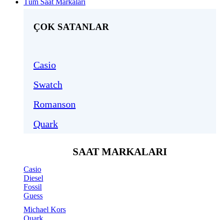
Tüm Saat Markaları
ÇOK SATANLAR
Casio
Swatch
Romanson
Quark
SAAT MARKALARI
Casio
Diesel
Fossil
Guess
Michael Kors
Quark