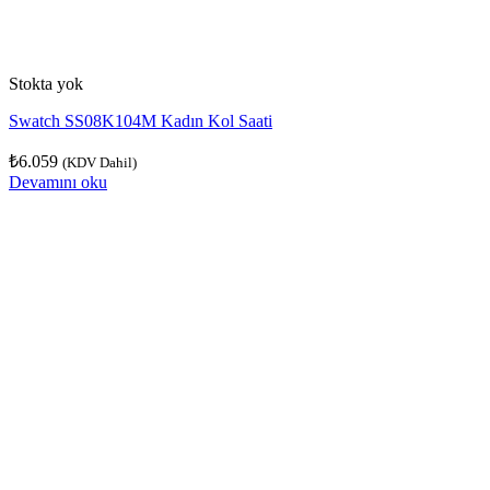
Stokta yok
Swatch SS08K104M Kadın Kol Saati
₺
6.059
(KDV Dahil)
Devamını oku