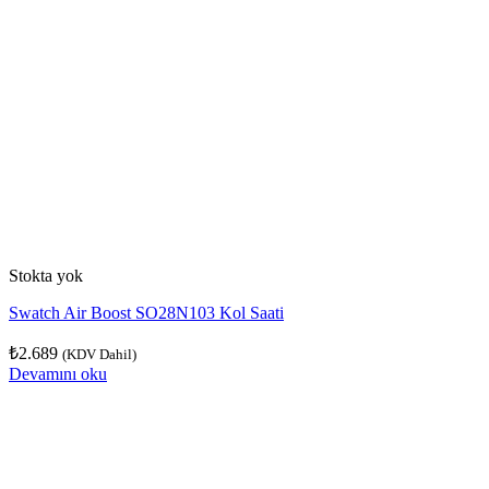
Stokta yok
Swatch Air Boost SO28N103 Kol Saati
₺
2.689
(KDV Dahil)
Devamını oku