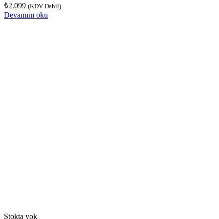
₺
2.099
(KDV Dahil)
Devamını oku
Stokta yok