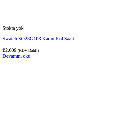
Stokta yok
Swatch SO28G108 Kadın Kol Saati
₺
2.609
(KDV Dahil)
Devamını oku