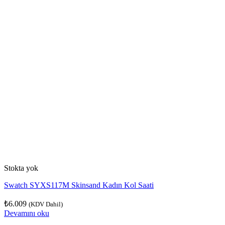
Stokta yok
Swatch SYXS117M Skinsand Kadın Kol Saati
₺
6.009
(KDV Dahil)
Devamını oku