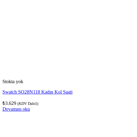
Stokta yok
Swatch SO28N118 Kadın Kol Saati
₺
3.629
(KDV Dahil)
Devamını oku