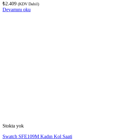
₺
2.409
(KDV Dahil)
Devamını oku
Stokta yok
Swatch SFE109M Kadın Kol Saati