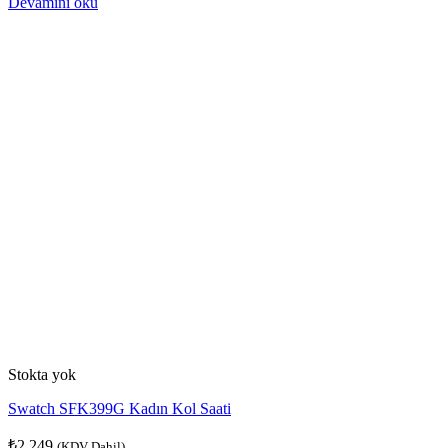
Devamını oku
Stokta yok
Swatch SFK399G Kadın Kol Saati
₺
2.249
(KDV Dahil)