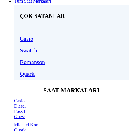
Tüm Saat Markaları
ÇOK SATANLAR
Casio
Swatch
Romanson
Quark
SAAT MARKALARI
Casio
Diesel
Fossil
Guess
Michael Kors
Quark