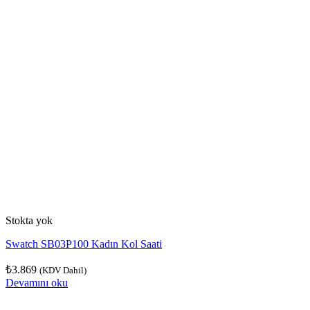
Stokta yok
Swatch SB03P100 Kadın Kol Saati
₺
3.869
(KDV Dahil)
Devamını oku