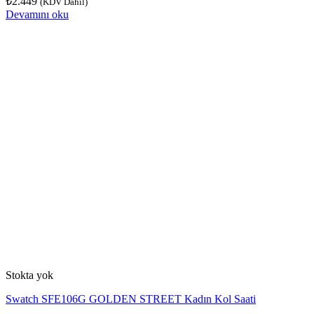
₺
2.449
(KDV Dahil)
Devamını oku
Stokta yok
Swatch SFE106G GOLDEN STREET Kadın Kol Saati