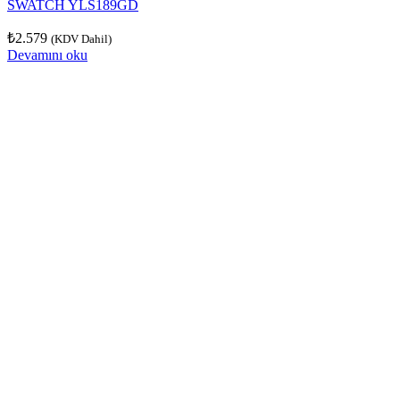
SWATCH YLS189GD
₺
2.579
(KDV Dahil)
Devamını oku