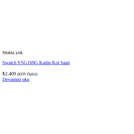
Stokta yok
Swatch YSG169G Kadın Kol Saati
₺
2.409
(KDV Dahil)
Devamını oku