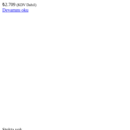
₺
2.709
(KDV Dahil)
Devamını oku
Stokta yok