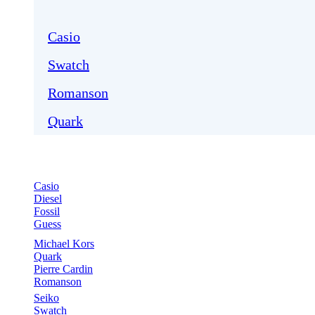
Casio
Swatch
Romanson
Quark
Casio
Diesel
Fossil
Guess
Michael Kors
Quark
Pierre Cardin
Romanson
Seiko
Swatch