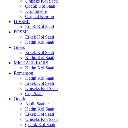
Uniseks Kol Saati
Çocuk Kol Saati
Kronometre
Orijinal Kordon
DIESEL
Erkek Kol Saati
FOSSIL
Erkek Kol Saati
Kadın Kol Saati
Guess
Erkek Kol Saati
Kadın Kol Saati
MICHAEL KORS
Kadın Kol Saati
Romanson
Kadın Kol Saati
Erkek Kol Saati
Uniseks Kol Saati
Cep Saati
Quark
Akıllı Saatler
Kadın Kol Saati
Erkek Kol Saati
Uniseks Kol Saati
Çocuk Kol Saati