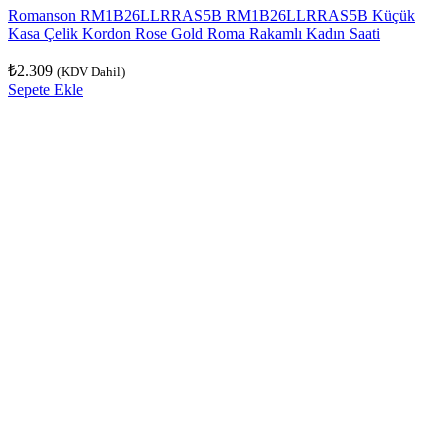
Romanson RM1B26LLRRAS5B RM1B26LLRRAS5B Küçük
Kasa Çelik Kordon Rose Gold Roma Rakamlı Kadın Saati
₺
2.309
(KDV Dahil)
Sepete Ekle