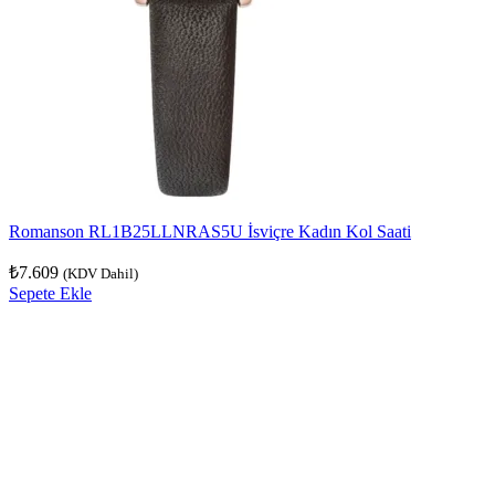
Romanson RL1B25LLNRAS5U İsviçre Kadın Kol Saati
₺
7.609
(KDV Dahil)
Sepete Ekle