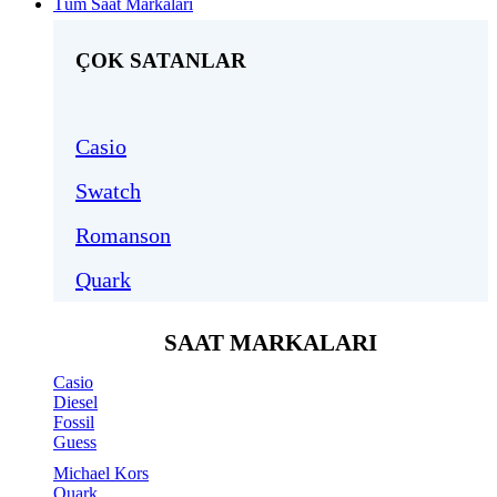
Tüm Saat Markaları
ÇOK SATANLAR
Casio
Swatch
Romanson
Quark
SAAT MARKALARI
Casio
Diesel
Fossil
Guess
Michael Kors
Quark