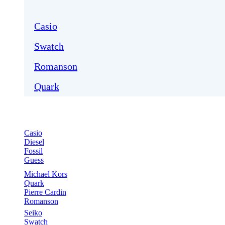
Casio
Swatch
Romanson
Quark
Casio
Diesel
Fossil
Guess
Michael Kors
Quark
Pierre Cardin
Romanson
Seiko
Swatch