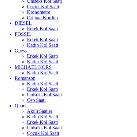
Uniseks Kol Saati
Çocuk Kol Saati
Kronometre
Orijinal Kordon
DIESEL
Erkek Kol Saati
FOSSIL
Erkek Kol Saati
Kadın Kol Saati
Guess
Erkek Kol Saati
Kadın Kol Saati
MICHAEL KORS
Kadın Kol Saati
Romanson
Kadın Kol Saati
Erkek Kol Saati
Uniseks Kol Saati
Cep Saati
Quark
Akıllı Saatler
Kadın Kol Saati
Erkek Kol Saati
Uniseks Kol Saati
Çocuk Kol Saati