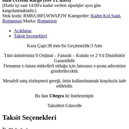
Hızlı Ücretsiz Kargo (999 TL üzeri)
(Hatfa içi saat 14:00'a kadar verilen siparişler aynı gün
kargolanmaktadır.)
Stok kodu:
RM8A38FLWWAP2W
Kategoriler:
Kadın Kol Saati
,
Romanson
Marka:
Romanson
Açıklama
Taksit Seçenekleri
Kasa Çapı:38 mm-Su Geçirmezlik:3 Atm
Tüm ürünlerimiz 0 Orijinal – Faturalı – Kutulu ve 2 Yıl Distribütör
Garantilidir
Firmamız e-fatura mükellefi olduğu için faturanız e-posta adresinize
gönderilecektir.
Mesafeli satış sözleşmesi gereği, ürün kullanılmamak koşuluyla iade
edilebilir.
Bu ilan
Ultegra
ile listelenmiştir.
Taksitleri Güncelle
Taksit Seçenekleri