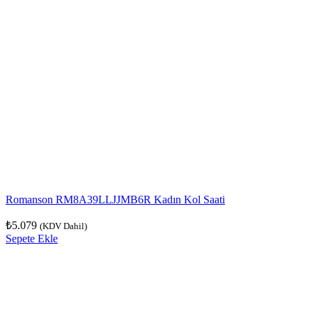
Romanson RM8A39LLJJMB6R Kadın Kol Saati
₺
5.079
(KDV Dahil)
Sepete Ekle