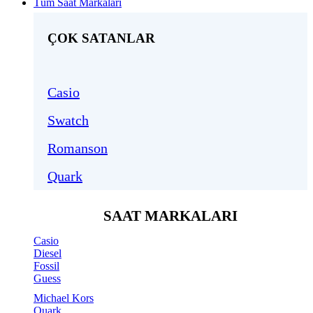
Tüm Saat Markaları
ÇOK SATANLAR
Casio
Swatch
Romanson
Quark
SAAT MARKALARI
Casio
Diesel
Fossil
Guess
Michael Kors
Quark