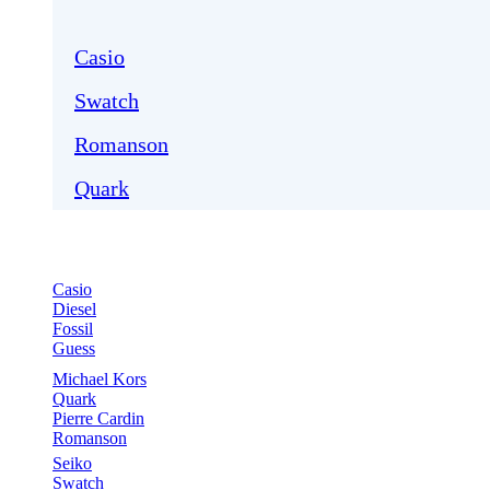
Casio
Swatch
Romanson
Quark
Casio
Diesel
Fossil
Guess
Michael Kors
Quark
Pierre Cardin
Romanson
Seiko
Swatch