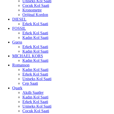
Uniseks Kol Saati
Çocuk Kol Saati
Kronometre
Orijinal Kordon
DIESEL
Erkek Kol Saati
FOSSIL
Erkek Kol Saati
Kadın Kol Saati
Guess
Erkek Kol Saati
Kadın Kol Saati
MICHAEL KORS
Kadın Kol Saati
Romanson
Kadın Kol Saati
Erkek Kol Saati
Uniseks Kol Saati
Cep Saati
Quark
Akıllı Saatler
Kadın Kol Saati
Erkek Kol Saati
Uniseks Kol Saati
Çocuk Kol Saati