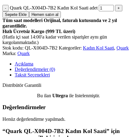
Quark QL-X004D-7B2 Kadın Kol Saati adet
Sepete Ekle
Hemen satın al
Tüm saat modelleri Orijinal, faturalı kutusunda ve 2 yıl
garantilidir.
Hızlı Ücretsiz Kargo (999 TL üzeri)
(Hatfa içi saat 14:00'a kadar verilen siparişler aynı gün
kargolanmaktadır.)
Stok kodu:
QL-X004D-7B2
Kategoriler:
Kadın Kol Saati
,
Quark
Marka:
Quark
Açıklama
Değerlendirmeler (0)
Taksit Seçenekleri
Distribütör Garantili
Bu ilan
Ultegra
ile listelenmiştir.
Değerlendirmeler
Henüz değerlendirme yapılmadı.
“Quark QL-X004D-7B2 Kadın Kol Saati” için