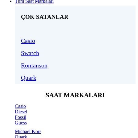
Tüm Saat Markaları
ÇOK SATANLAR
Casio
Swatch
Romanson
Quark
SAAT MARKALARI
Casio
Diesel
Fossil
Guess
Michael Kors
Quark