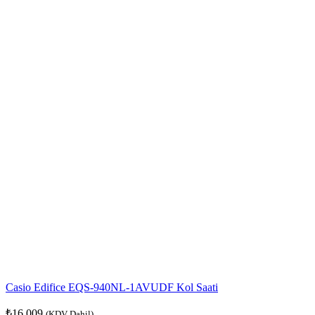
Casio Edifice EQS-940NL-1AVUDF Kol Saati
₺
16.009
(KDV Dahil)