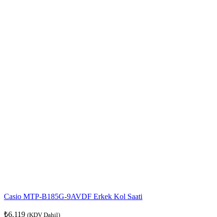
Casio MTP-B185G-9AVDF Erkek Kol Saati
₺
6.119
(KDV Dahil)