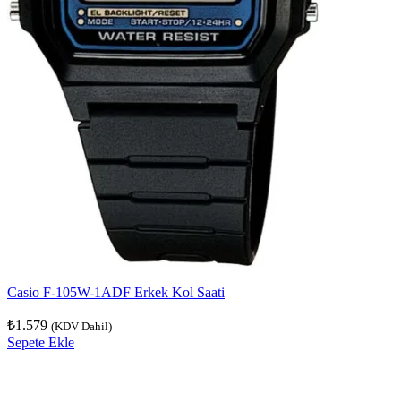
Casio F-105W-1ADF Erkek Kol Saati
₺
1.579
(KDV Dahil)
Sepete Ekle