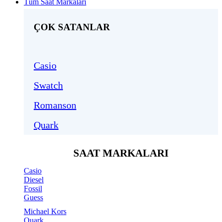
Tüm Saat Markaları
ÇOK SATANLAR
Casio
Swatch
Romanson
Quark
SAAT MARKALARI
Casio
Diesel
Fossil
Guess
Michael Kors
Quark