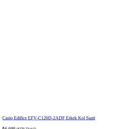
Casio Edifice EFV-C120D-2ADF Erkek Kol Saati
₺
6.699
(KDV Dahil)