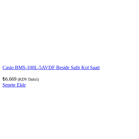
Casio BMS-100L-5AVDF Beside Safir Kol Saati
₺
6.669
(KDV Dahil)
Sepete Ekle