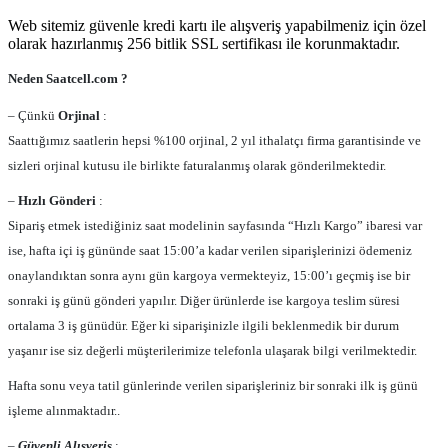
Web sitemiz güvenle kredi kartı ile alışveriş yapabilmeniz için özel
olarak hazırlanmış 256 bitlik SSL sertifikası ile korunmaktadır.
Neden Saatcell.com ?
– Çünkü
Orjinal
:
Saattığımız saatlerin hepsi %100 orjinal, 2 yıl ithalatçı firma garantisinde ve
sizleri orjinal kutusu ile birlikte faturalanmış olarak gönderilmektedir.
–
Hızlı Gönderi
:
Sipariş etmek istediğiniz saat modelinin sayfasında “Hızlı Kargo” ibaresi var
ise, hafta içi iş gününde saat 15:00’a kadar verilen siparişlerinizi ödemeniz
onaylandıktan sonra aynı gün kargoya vermekteyiz, 15:00’ı geçmiş ise bir
sonraki iş günü gönderi yapılır. Diğer ürünlerde ise kargoya teslim süresi
ortalama 3 iş günüdür. Eğer ki siparişinizle ilgili beklenmedik bir durum
yaşanır ise siz değerli müşterilerimize telefonla ulaşarak bilgi verilmektedir.
Hafta sonu veya tatil günlerinde verilen siparişleriniz bir sonraki ilk iş günü
işleme alınmaktadır..
–
Güvenli Alışveriş
: