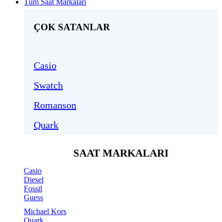
Tüm Saat Markaları
ÇOK SATANLAR
Casio
Swatch
Romanson
Quark
SAAT MARKALARI
Casio
Diesel
Fossil
Guess
Michael Kors
Quark