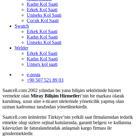
Kadın Kol Saati
Erkek Kol Saati
Uniseks Kol Saati
Çocuk Kol Saati
Swatch
Erkek Kol Saati
Kadın Kol Saati
Uniseks Kol Saati
Welder
Erkek Kol Saati
Kadın Kol Saati
Unisex kol saati
e-posta
+90 507 521 89 03
Saatcell.com 2002 yılından bu yana bilişim sektöründe hizmet
vermekte olan
Miray Bilişim Hizmetler
i’nin bir markası olarak
kurulmuş, uzun süre e-ticaret sitelerinde yöneticilik yapmış olan
uzman kadromuz tarafından yönetilmektedir.
Saatcell.com ürünlerini Türkiye’nin yetkili saat firmalarından tedarik
etmekte olup sizlere orjinal kutularında, garanti belgesi ve kullanma
kılavuzları ile faturalandıradak anlaşmalı kargo firması ile
göndermektedir.