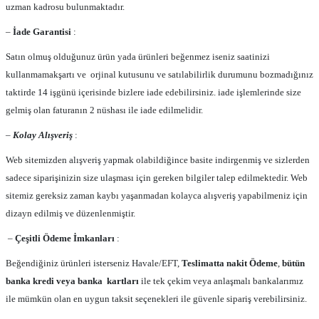
uzman kadrosu bulunmaktadır.
–
İade Garantisi
:
Satın olmuş olduğunuz ürün yada ürünleri beğenmez iseniz saatinizi
kullanmamakşartı ve orjinal kutusunu ve satılabilirlik durumunu bozmadığınız
taktirde 14 işgünü içerisinde bizlere iade edebilirsiniz. iade işlemlerinde size
gelmiş olan faturanın 2 nüshası ile iade edilmelidir.
–
Kolay Alışveriş
:
Web sitemizden alışveriş yapmak olabildiğince basite indirgenmiş ve sizlerden
sadece siparişinizin size ulaşması için gereken bilgiler talep edilmektedir. Web
sitemiz gereksiz zaman kaybı yaşanmadan kolayca alışveriş yapabilmeniz için
dizayn edilmiş ve düzenlenmiştir.
–
Çeşitli Ödeme İmkanları
:
Beğendiğiniz ürünleri isterseniz Havale/EFT,
Teslimatta nakit Ödeme
,
bütün
banka kredi veya banka kartları
ile tek çekim veya anlaşmalı bankalarımız
ile mümkün olan en uygun taksit seçenekleri ile güvenle sipariş verebilirsiniz.