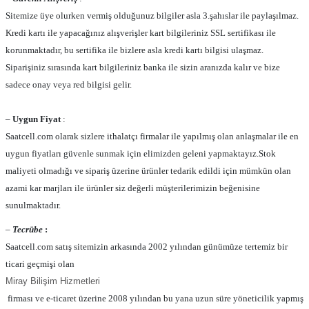
Sitemize üye olurken vermiş olduğunuz bilgiler asla 3.şahıslar ile paylaşılmaz.
Kredi kartı ile yapacağınız alışverişler kart bilgileriniz SSL sertifikası ile
korunmaktadır, bu sertifika ile bizlere asla kredi kartı bilgisi ulaşmaz.
Siparişiniz sırasında kart bilgileriniz banka ile sizin aranızda kalır ve bize
sadece onay veya red bilgisi gelir.
–
Uygun Fiyat
:
Saatcell.com olarak sizlere ithalatçı firmalar ile yapılmış olan anlaşmalar ile en
uygun fiyatları güvenle sunmak için elimizden geleni yapmaktayız.Stok
maliyeti olmadığı ve sipariş üzerine ürünler tedarik edildi için mümkün olan
azami kar marjları ile ürünler siz değerli müşterilerimizin beğenisine
sunulmaktadır.
–
Tecrübe
:
Saatcell.com satış sitemizin arkasında 2002 yılından günümüze tertemiz bir
ticari geçmişi olan
Miray Bilişim Hizmetleri
firması ve e-ticaret üzerine 2008 yılından bu yana uzun süre yöneticilik yapmış