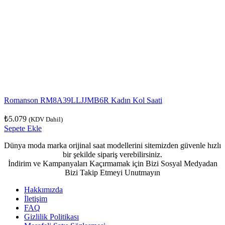
Romanson RM8A39LLJJMB6R Kadın Kol Saati
₺
5.079
(KDV Dahil)
Sepete Ekle
Dünya moda marka orijinal saat modellerini sitemizden güvenle hızlı
bir şekilde sipariş verebilirsiniz.
İndirim ve Kampanyaları Kaçırmamak için Bizi Sosyal Medyadan
Bizi Takip Etmeyi Unutmayın
Hakkımızda
İletişim
FAQ
Gizlilik Politikası