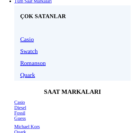
Tüm Saat Markaları
ÇOK SATANLAR
Casio
Swatch
Romanson
Quark
SAAT MARKALARI
Casio
Diesel
Fossil
Guess
Michael Kors
Quark