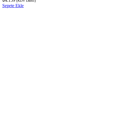
₺
4.159
(KDV Dahil)
Sepete Ekle