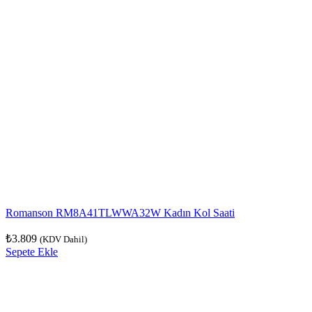
Romanson RM8A41TLWWA32W Kadın Kol Saati
₺
3.809
(KDV Dahil)
Sepete Ekle