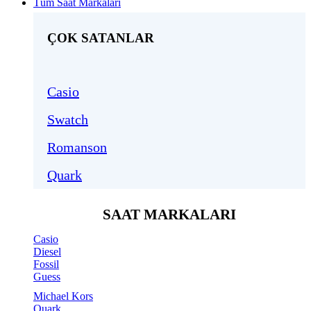
Tüm Saat Markaları
ÇOK SATANLAR
Casio
Swatch
Romanson
Quark
SAAT MARKALARI
Casio
Diesel
Fossil
Guess
Michael Kors
Quark