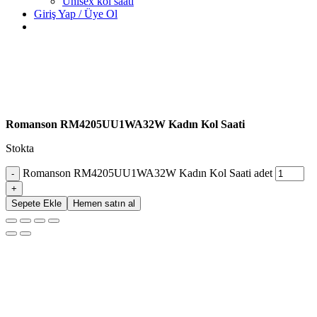
Unisex kol saati
Giriş Yap / Üye Ol
Romanson RM4205UU1WA32W Kadın Kol Saati
Stokta
Romanson RM4205UU1WA32W Kadın Kol Saati adet
Sepete Ekle
Hemen satın al