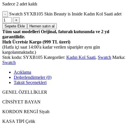
Sadece 2 adet kaldı
Swatch SYXB105 Skin Beauty is Inside Kadın Kol Saati adet
Sepete Ekle
Hemen satın al
Tüm saat modelleri Orijinal, faturalı kutusunda ve 2 yıl
garantilidir.
Hızlı Ücretsiz Kargo (999 TL üzeri)
(Hatfa içi saat 14:00'a kadar verilen siparişler aynı gün
kargolanmaktadır.)
Stok kodu:
SYXB105
Kategoriler:
Kadın Kol Saati
,
Swatch
Marka:
Swatch
Açıklama
Değerlendirmeler (0)
Taksit Seçenekleri
GENEL ÖZELLİKLER
CİNSİYET
BAYAN
KORDON RENGİ
Siyah
KASA TİPİ
Çelik