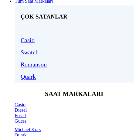
Tüm Saat Markaları
ÇOK SATANLAR
Casio
Swatch
Romanson
Quark
SAAT MARKALARI
Casio
Diesel
Fossil
Guess
Michael Kors
Quark