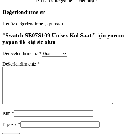
Bu ilan
Ultegra
ile listelenmiştir.
Değerlendirmeler
Henüz değerlendirme yapılmadı.
“Swatch SB07S109 Unisex Kol Saati” için yorum
yapan ilk kişi siz olun
Derecelendirmeniz
*
Değerlendirmeniz
*
İsim
*
E-posta
*