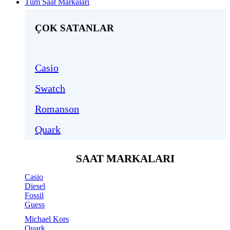
Tüm Saat Markaları
ÇOK SATANLAR
Casio
Swatch
Romanson
Quark
SAAT MARKALARI
Casio
Diesel
Fossil
Guess
Michael Kors
Quark