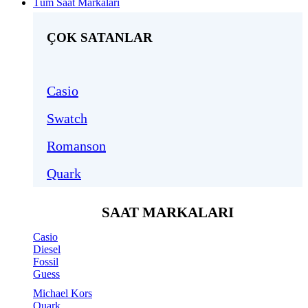
Tüm Saat Markaları
ÇOK SATANLAR
Casio
Swatch
Romanson
Quark
SAAT MARKALARI
Casio
Diesel
Fossil
Guess
Michael Kors
Quark