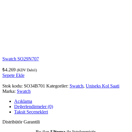
Swatch SO29N707
₺
4.269
(KDV Dahil)
Sepete Ekle
Stok kodu:
SO34B701
Kategoriler:
Swatch
,
Uniseks Kol Saati
Marka:
Swatch
Açıklama
Değerlendirmeler (0)
Taksit Seçenekleri
Distribütör Garantili
Bu ilan
Ultegra
ile listelenmiştir.