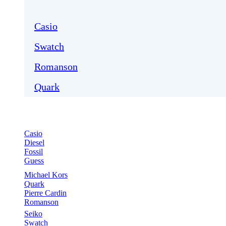
Casio
Swatch
Romanson
Quark
Casio
Diesel
Fossil
Guess
Michael Kors
Quark
Pierre Cardin
Romanson
Seiko
Swatch