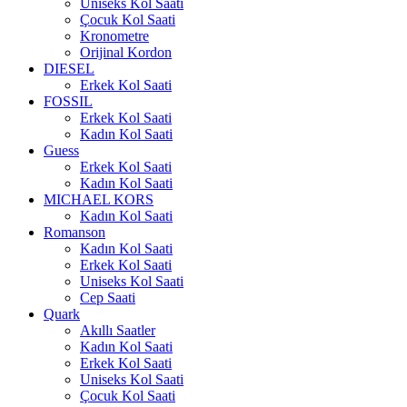
Uniseks Kol Saati
Çocuk Kol Saati
Kronometre
Orijinal Kordon
DIESEL
Erkek Kol Saati
FOSSIL
Erkek Kol Saati
Kadın Kol Saati
Guess
Erkek Kol Saati
Kadın Kol Saati
MICHAEL KORS
Kadın Kol Saati
Romanson
Kadın Kol Saati
Erkek Kol Saati
Uniseks Kol Saati
Cep Saati
Quark
Akıllı Saatler
Kadın Kol Saati
Erkek Kol Saati
Uniseks Kol Saati
Çocuk Kol Saati