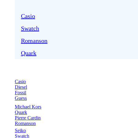
Casio
Swatch
Romanson
Quark
Casio
Diesel
Fossil
Guess
Michael Kors
Quark
Pierre Cardin
Romanson
Seiko
Swatch