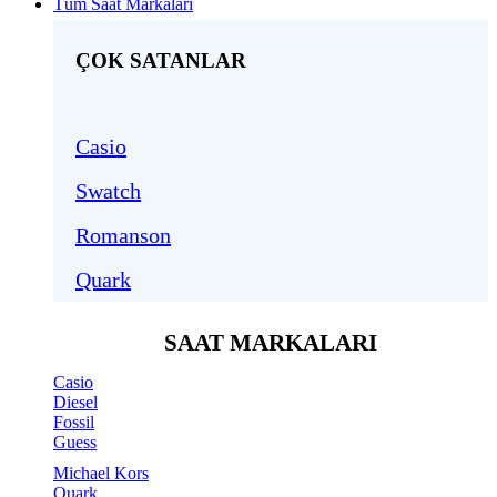
Tüm Saat Markaları
ÇOK SATANLAR
Casio
Swatch
Romanson
Quark
SAAT MARKALARI
Casio
Diesel
Fossil
Guess
Michael Kors
Quark