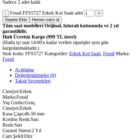
Sadece 2 adet kaldı
Fossil FFS5727 Erkek Kol Saati adet
Sepete Ekle
Hemen satın al
Tüm saat modelleri Orijinal, faturalı kutusunda ve 2 yıl
garantilidir.
Hızlı Ücretsiz Kargo (999 TL üzeri)
(Hatfa içi saat 14:00'a kadar verilen siparişler aynı gün
kargolanmaktadır.)
Stok kodu:
FFS5727
Kategoriler:
Erkek Kol Saati
,
Fossil
Marka:
Fossil
Açıklama
Değerlendirmeler (0)
Taksit Seçenekleri
Cinsiyet:Erkek
Marka:Fossil
Yaş Grubu:Genç
Cinsiyet:Erkek
Kasa Çapı:46-50 mm
Kordon Renk:Sarı
Renk:Sarı
Garanti Süresi:2 Yıl
Cam Şekli:Düz