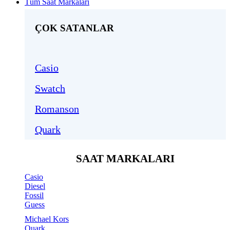
Tüm Saat Markaları
ÇOK SATANLAR
Casio
Swatch
Romanson
Quark
SAAT MARKALARI
Casio
Diesel
Fossil
Guess
Michael Kors
Quark