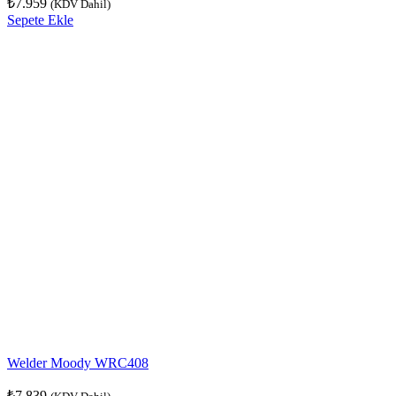
₺
7.959
(KDV Dahil)
Sepete Ekle
Welder Moody WRC408
₺
7.839