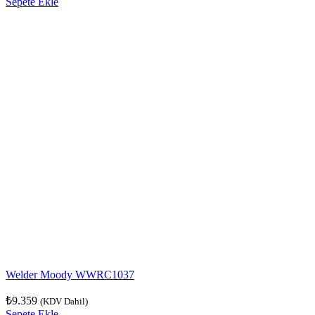
Sepete Ekle
Welder Moody WWRC1037
₺
9.359
(KDV Dahil)
Sepete Ekle