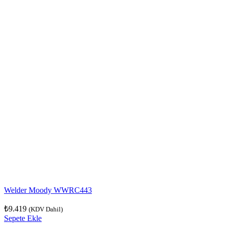
Welder Moody WWRC443
₺
9.419
(KDV Dahil)
Sepete Ekle