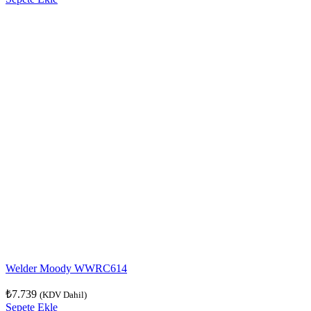
Welder Moody WWRC614
₺
7.739
(KDV Dahil)
Sepete Ekle