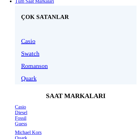
Tüm Saat Markaları
ÇOK SATANLAR
Casio
Swatch
Romanson
Quark
SAAT MARKALARI
Casio
Diesel
Fossil
Guess
Michael Kors
Quark