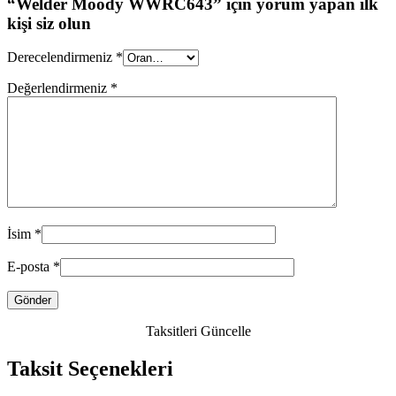
“Welder Moody WWRC643” için yorum yapan ilk
kişi siz olun
Derecelendirmeniz
*
Değerlendirmeniz
*
İsim
*
E-posta
*
Taksitleri Güncelle
Taksit Seçenekleri