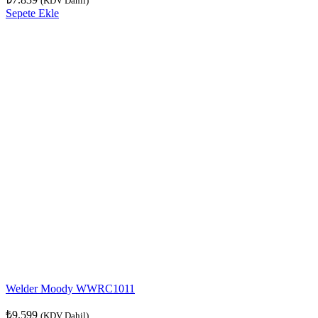
(KDV Dahil)
Sepete Ekle
Welder Moody WWRC1011
₺
9.599
(KDV Dahil)