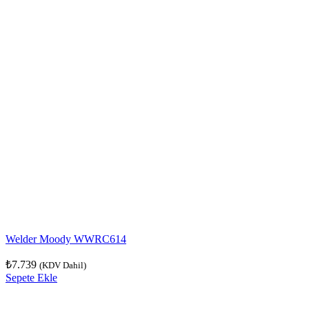
Welder Moody WWRC614
₺
7.739
(KDV Dahil)
Sepete Ekle