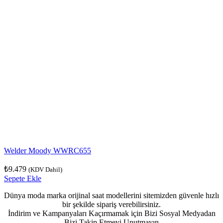
Welder Moody WWRC655
₺
9.479
(KDV Dahil)
Sepete Ekle
Dünya moda marka orijinal saat modellerini sitemizden güvenle hızlı
bir şekilde sipariş verebilirsiniz.
İndirim ve Kampanyaları Kaçırmamak için Bizi Sosyal Medyadan
Bizi Takip Etmeyi Unutmayın