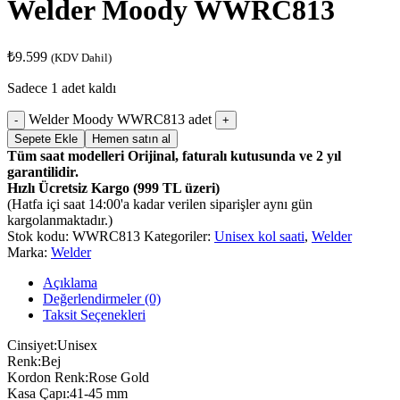
Welder Moody WWRC813
₺
9.599
(KDV Dahil)
Sadece 1 adet kaldı
Welder Moody WWRC813 adet
Sepete Ekle
Hemen satın al
Tüm saat modelleri Orijinal, faturalı kutusunda ve 2 yıl
garantilidir.
Hızlı Ücretsiz Kargo (999 TL üzeri)
(Hatfa içi saat 14:00'a kadar verilen siparişler aynı gün
kargolanmaktadır.)
Stok kodu:
WWRC813
Kategoriler:
Unisex kol saati
,
Welder
Marka:
Welder
Açıklama
Değerlendirmeler (0)
Taksit Seçenekleri
Cinsiyet:Unisex
Renk:Bej
Kordon Renk:Rose Gold
Kasa Çapı:41-45 mm