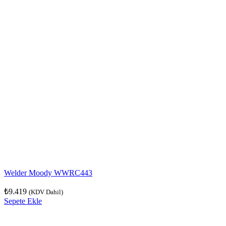
Welder Moody WWRC443
₺
9.419
(KDV Dahil)
Sepete Ekle