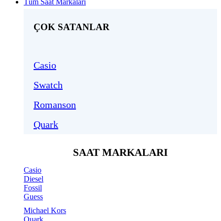
Tüm Saat Markaları
ÇOK SATANLAR
Casio
Swatch
Romanson
Quark
SAAT MARKALARI
Casio
Diesel
Fossil
Guess
Michael Kors
Quark