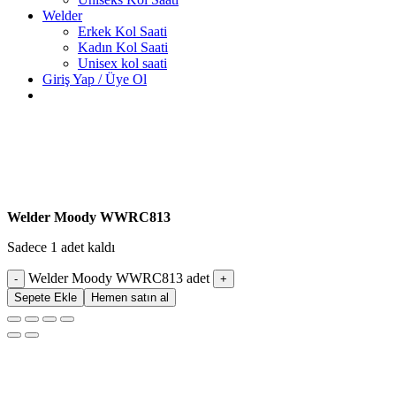
Welder
Erkek Kol Saati
Kadın Kol Saati
Unisex kol saati
Giriş Yap / Üye Ol
Welder Moody WWRC813
Sadece 1 adet kaldı
Welder Moody WWRC813 adet
Sepete Ekle
Hemen satın al