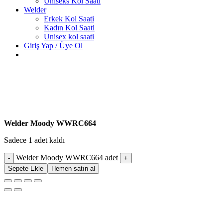
Uniseks Kol Saati
Welder
Erkek Kol Saati
Kadın Kol Saati
Unisex kol saati
Giriş Yap / Üye Ol
Welder Moody WWRC664
Sadece 1 adet kaldı
Welder Moody WWRC664 adet
Sepete Ekle
Hemen satın al