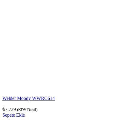
Welder Moody WWRC614
₺
7.739
(KDV Dahil)
Sepete Ekle