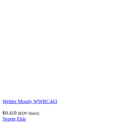
Welder Moody WWRC443
₺
9.419
(KDV Dahil)
Sepete Ekle