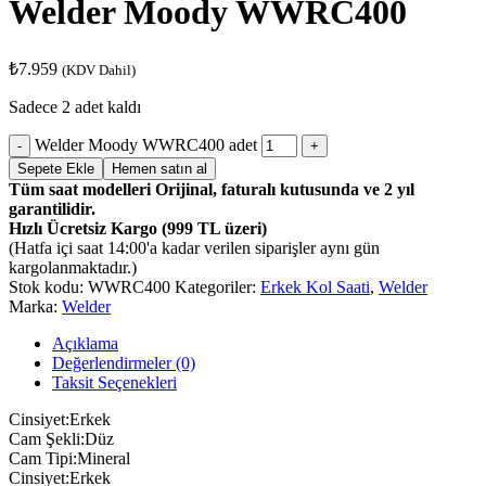
Welder Moody WWRC400
₺
7.959
(KDV Dahil)
Sadece 2 adet kaldı
Welder Moody WWRC400 adet
Sepete Ekle
Hemen satın al
Tüm saat modelleri Orijinal, faturalı kutusunda ve 2 yıl
garantilidir.
Hızlı Ücretsiz Kargo (999 TL üzeri)
(Hatfa içi saat 14:00'a kadar verilen siparişler aynı gün
kargolanmaktadır.)
Stok kodu:
WWRC400
Kategoriler:
Erkek Kol Saati
,
Welder
Marka:
Welder
Açıklama
Değerlendirmeler (0)
Taksit Seçenekleri
Cinsiyet:Erkek
Cam Şekli:Düz
Cam Tipi:Mineral
Cinsiyet:Erkek