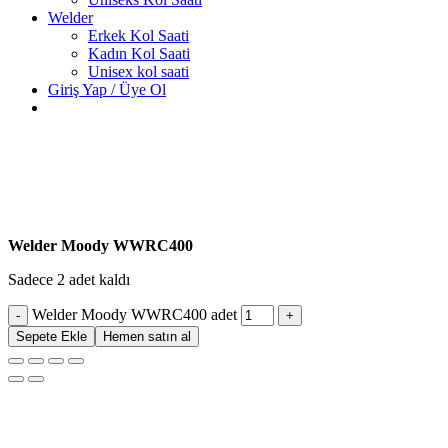
Welder
Erkek Kol Saati
Kadın Kol Saati
Unisex kol saati
Giriş Yap / Üye Ol
Welder Moody WWRC400
Sadece 2 adet kaldı
Welder Moody WWRC400 adet
Sepete Ekle
Hemen satın al