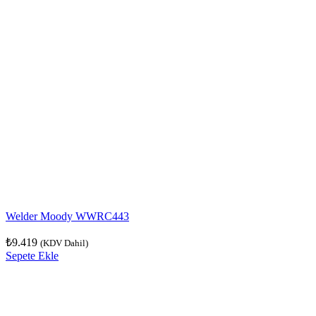
Welder Moody WWRC443
₺
9.419
(KDV Dahil)
Sepete Ekle