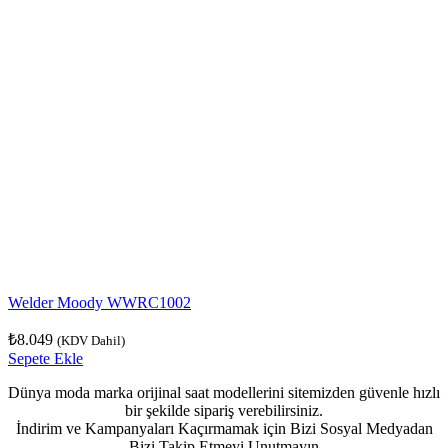
Welder Moody WWRC1002
₺
8.049
(KDV Dahil)
Sepete Ekle
Dünya moda marka orijinal saat modellerini sitemizden güvenle hızlı
bir şekilde sipariş verebilirsiniz.
İndirim ve Kampanyaları Kaçırmamak için Bizi Sosyal Medyadan
Bizi Takip Etmeyi Unutmayın