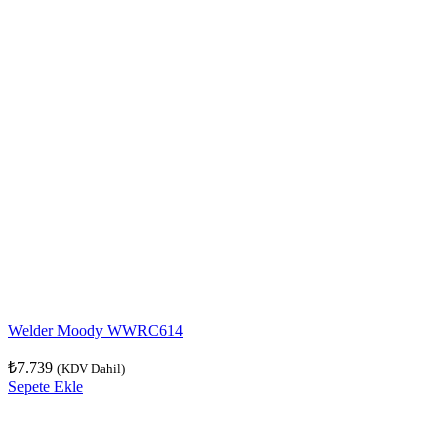
Welder Moody WWRC614
₺
7.739
(KDV Dahil)
Sepete Ekle