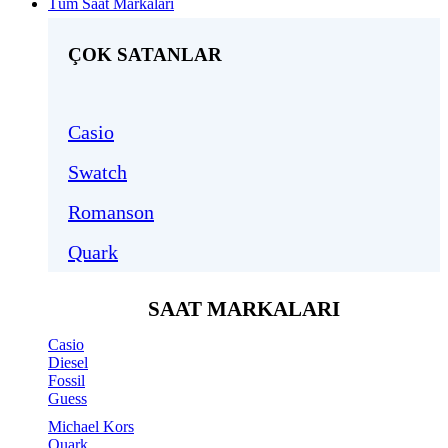
Tüm Saat Markaları
ÇOK SATANLAR
Casio
Swatch
Romanson
Quark
SAAT MARKALARI
Casio
Diesel
Fossil
Guess
Michael Kors
Quark