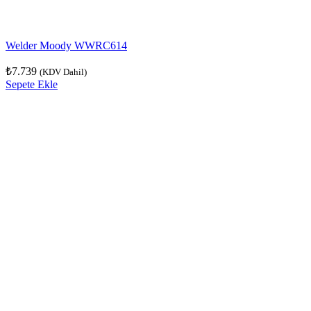
Welder Moody WWRC614
₺
7.739
(KDV Dahil)
Sepete Ekle