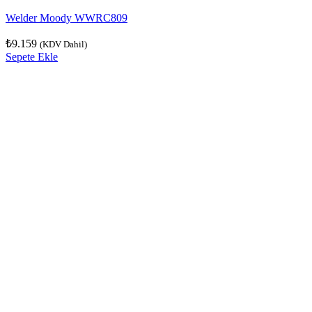
Welder Moody WWRC809
₺
9.159
(KDV Dahil)
Sepete Ekle