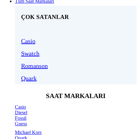
Tüm Saat Markaları
ÇOK SATANLAR
Casio
Swatch
Romanson
Quark
SAAT MARKALARI
Casio
Diesel
Fossil
Guess
Michael Kors
Quark