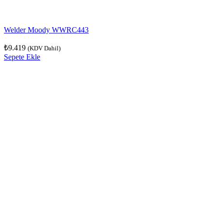
Welder Moody WWRC443
₺
9.419
(KDV Dahil)
Sepete Ekle