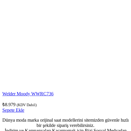
Welder Moody WWRC736
₺
8.979
(KDV Dahil)
Sepete Ekle
Dünya moda marka orijinal saat modellerini sitemizden güvenle hızlı
bir şekilde sipariş verebilirsiniz.
İndirim ve Kampanyaları Kaçırmamak için Bizi Sosyal Medyadan