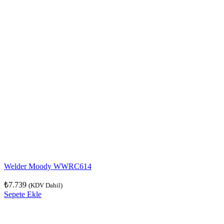
Welder Moody WWRC614
₺
7.739
(KDV Dahil)
Sepete Ekle