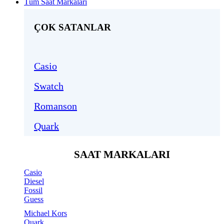
Tüm Saat Markaları
ÇOK SATANLAR
Casio
Swatch
Romanson
Quark
SAAT MARKALARI
Casio
Diesel
Fossil
Guess
Michael Kors
Quark