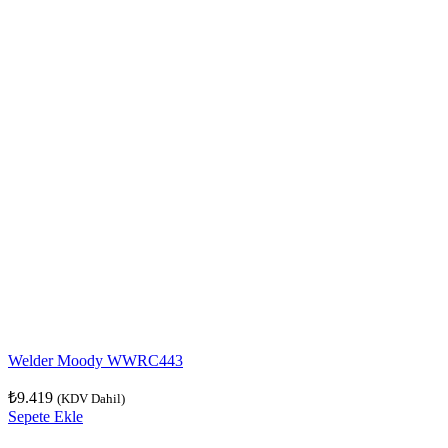
Welder Moody WWRC443
₺
9.419
(KDV Dahil)
Sepete Ekle