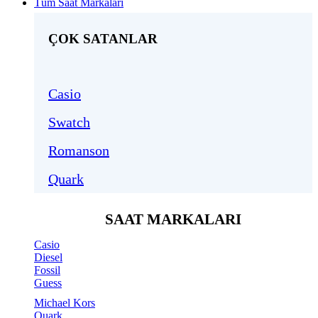
Tüm Saat Markaları
ÇOK SATANLAR
Casio
Swatch
Romanson
Quark
SAAT MARKALARI
Casio
Diesel
Fossil
Guess
Michael Kors
Quark