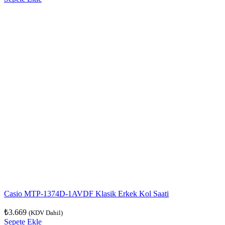
Casio MTP-1374D-1AVDF Klasik Erkek Kol Saati
₺
3.669
(KDV Dahil)
Sepete Ekle