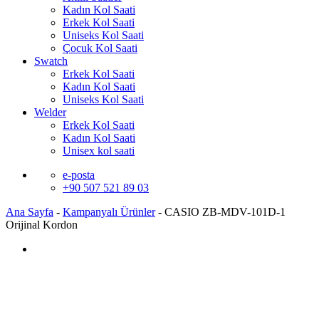
Kadın Kol Saati
Erkek Kol Saati
Uniseks Kol Saati
Çocuk Kol Saati
Swatch
Erkek Kol Saati
Kadın Kol Saati
Uniseks Kol Saati
Welder
Erkek Kol Saati
Kadın Kol Saati
Unisex kol saati
e-posta
+90 507 521 89 03
Ana Sayfa
-
Kampanyalı Ürünler
-
CASIO ZB-MDV-101D-1
Orijinal Kordon