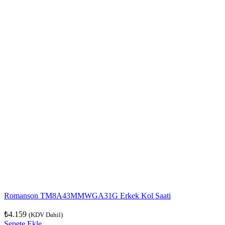
Romanson TM8A43MMWGA31G Erkek Kol Saati
₺
4.159
(KDV Dahil)
Sepete Ekle