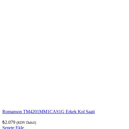
Romanson TM4201MM1CAS1G Erkek Kol Saati
₺
2.079
(KDV Dahil)
Sepete Ekle