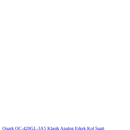
Quark QC-420GL-3A5 Klasik Analog Erkek Kol Saati