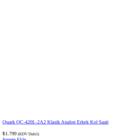
Quark QC-420L-2A2 Klasik Analog Erkek Kol Saati
₺
1.799
(KDV Dahil)
Sepete Ekle