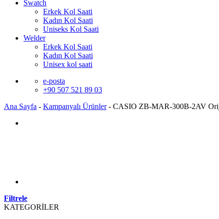
Swatch
Erkek Kol Saati
Kadın Kol Saati
Uniseks Kol Saati
Welder
Erkek Kol Saati
Kadın Kol Saati
Unisex kol saati
e-posta
+90 507 521 89 03
Ana Sayfa
-
Kampanyalı Ürünler
-
CASIO ZB-MAR-300B-2AV Oriji
Filtrele
KATEGORİLER