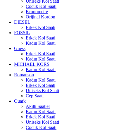
Uniseks Kol Saati
Çocuk Kol Saati
Kronometre
Orijinal Kordon
DIESEL
Erkek Kol Saati
FOSSIL
Erkek Kol Saati
Kadın Kol Saati
Guess
Erkek Kol Saati
Kadın Kol Saati
MICHAEL KORS
Kadın Kol Saati
Romanson
Kadın Kol Saati
Erkek Kol Saati
Uniseks Kol Saati
Cep Saati
Quark
Akıllı Saatler
Kadın Kol Saati
Erkek Kol Saati
Uniseks Kol Saati
Çocuk Kol Saati