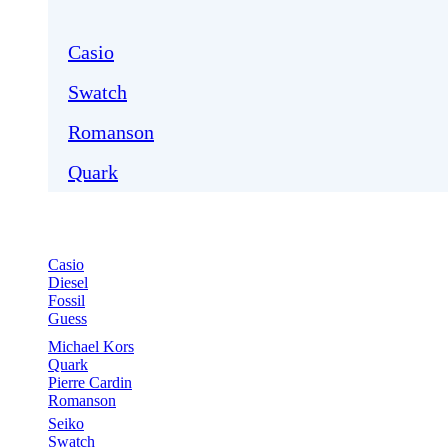
Casio
Swatch
Romanson
Quark
Casio
Diesel
Fossil
Guess
Michael Kors
Quark
Pierre Cardin
Romanson
Seiko
Swatch