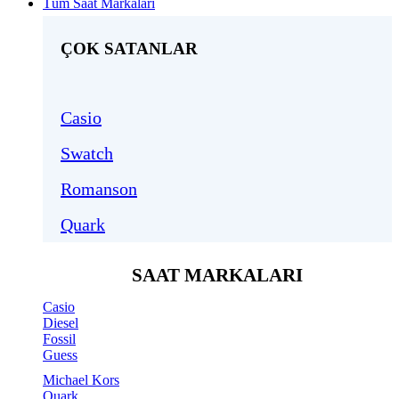
Tüm Saat Markaları
ÇOK SATANLAR
Casio
Swatch
Romanson
Quark
SAAT MARKALARI
Casio
Diesel
Fossil
Guess
Michael Kors
Quark