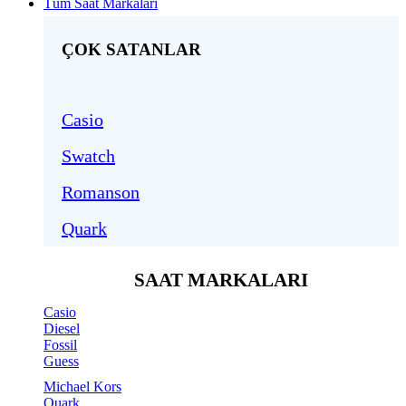
Tüm Saat Markaları
ÇOK SATANLAR
Casio
Swatch
Romanson
Quark
SAAT MARKALARI
Casio
Diesel
Fossil
Guess
Michael Kors
Quark