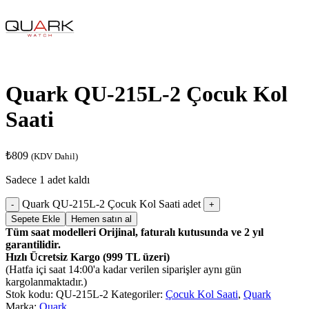
Quark QU-215L-2 Çocuk Kol
Saati
₺
809
(KDV Dahil)
Sadece 1 adet kaldı
Quark QU-215L-2 Çocuk Kol Saati adet
Sepete Ekle
Hemen satın al
Tüm saat modelleri Orijinal, faturalı kutusunda ve 2 yıl
garantilidir.
Hızlı Ücretsiz Kargo (999 TL üzeri)
(Hatfa içi saat 14:00'a kadar verilen siparişler aynı gün
kargolanmaktadır.)
Stok kodu:
QU-215L-2
Kategoriler:
Çocuk Kol Saati
,
Quark
Marka:
Quark