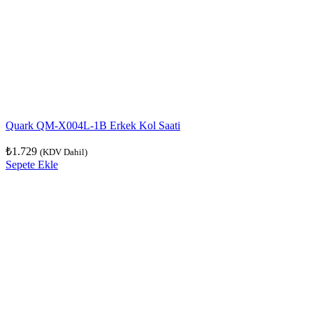
Quark QM-X004L-1B Erkek Kol Saati
₺
1.729
(KDV Dahil)
Sepete Ekle