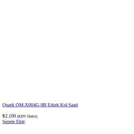
Quark QM-X004G-9B Erkek Kol Saati
₺
2.109
(KDV Dahil)
Sepete Ekle