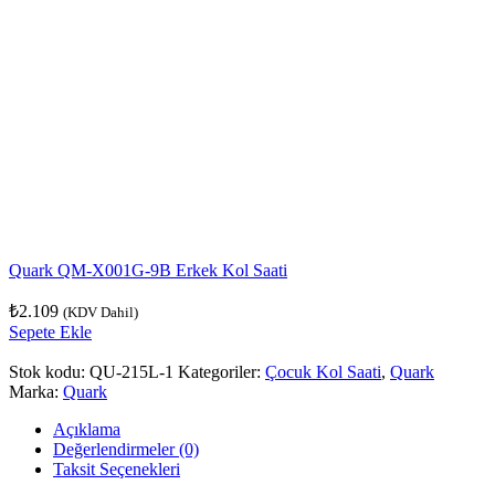
Quark QM-X001G-9B Erkek Kol Saati
₺
2.109
(KDV Dahil)
Sepete Ekle
Stok kodu:
QU-215L-1
Kategoriler:
Çocuk Kol Saati
,
Quark
Marka:
Quark
Açıklama
Değerlendirmeler (0)
Taksit Seçenekleri