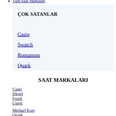
Tüm Saat Markaları
ÇOK SATANLAR
Casio
Swatch
Romanson
Quark
SAAT MARKALARI
Casio
Diesel
Fossil
Guess
Michael Kors
Quark