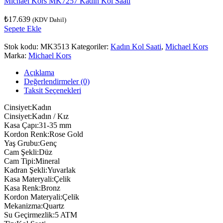
Michael Kors MK7257 Kadın Kol Saati
₺
17.639
(KDV Dahil)
Sepete Ekle
Stok kodu:
MK3513
Kategoriler:
Kadın Kol Saati
,
Michael Kors
Marka:
Michael Kors
Açıklama
Değerlendirmeler (0)
Taksit Seçenekleri
Cinsiyet:Kadın
Cinsiyet:Kadın / Kız
Kasa Çapı:31-35 mm
Kordon Renk:Rose Gold
Yaş Grubu:Genç
Cam Şekli:Düz
Cam Tipi:Mineral
Kadran Şekli:Yuvarlak
Kasa Materyali:Çelik
Kasa Renk:Bronz
Kordon Materyali:Çelik
Mekanizma:Quartz
Su Geçirmezlik:5 ATM