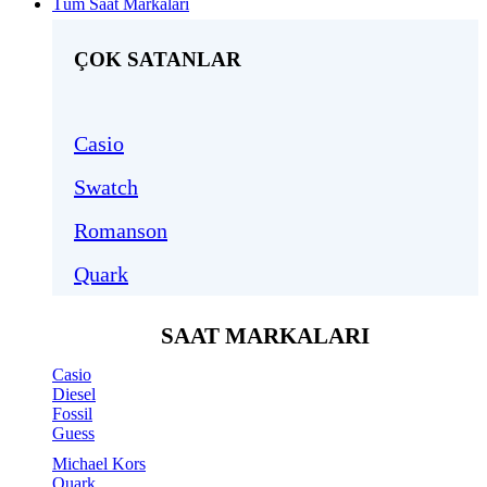
Tüm Saat Markaları
ÇOK SATANLAR
Casio
Swatch
Romanson
Quark
SAAT MARKALARI
Casio
Diesel
Fossil
Guess
Michael Kors
Quark