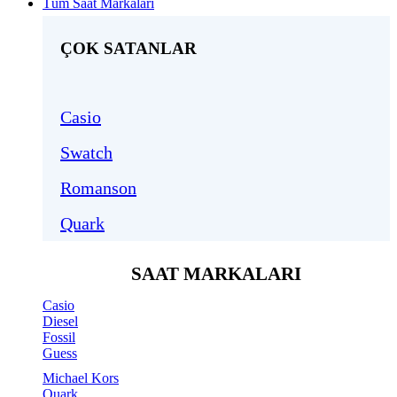
Tüm Saat Markaları
ÇOK SATANLAR
Casio
Swatch
Romanson
Quark
SAAT MARKALARI
Casio
Diesel
Fossil
Guess
Michael Kors
Quark