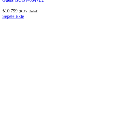
Guess GUGW0047L2
₺
10.799
(KDV Dahil)
Sepete Ekle