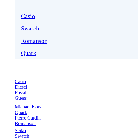
Casio
Swatch
Romanson
Quark
Casio
Diesel
Fossil
Guess
Michael Kors
Quark
Pierre Cardin
Romanson
Seiko
Swatch