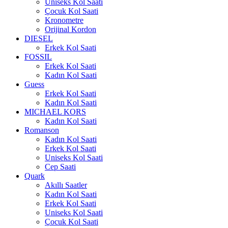
Uniseks Kol Saati
Çocuk Kol Saati
Kronometre
Orijinal Kordon
DIESEL
Erkek Kol Saati
FOSSIL
Erkek Kol Saati
Kadın Kol Saati
Guess
Erkek Kol Saati
Kadın Kol Saati
MICHAEL KORS
Kadın Kol Saati
Romanson
Kadın Kol Saati
Erkek Kol Saati
Uniseks Kol Saati
Cep Saati
Quark
Akıllı Saatler
Kadın Kol Saati
Erkek Kol Saati
Uniseks Kol Saati
Çocuk Kol Saati