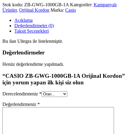
Stok kodu:
ZB-GWG-1000GB-1A
Kategoriler:
Kampanyalı
Ürünler
,
Orijinal Kordon
Marka:
Casio
Açıklama
Değerlendirmeler (0)
Taksit Seçenekleri
Bu ilan Ultegra ile listelenmiştir.
Değerlendirmeler
Henüz değerlendirme yapılmadı.
“CASIO ZB-GWG-1000GB-1A Orijinal Kordon”
için yorum yapan ilk kişi siz olun
Derecelendirmeniz
*
Değerlendirmeniz
*