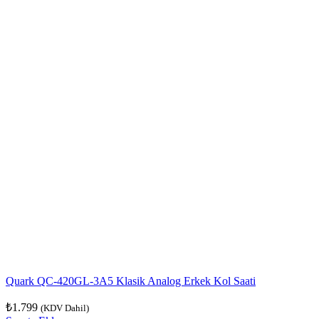
Quark QC-420GL-3A5 Klasik Analog Erkek Kol Saati
₺
1.799
(KDV Dahil)