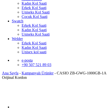
Kadın Kol Saati
Erkek Kol Saati
Uniseks Kol Saati
Çocuk Kol Saati
Swatch
Erkek Kol Saati
Kadın Kol Saati
Uniseks Kol Saati
Welder
Erkek Kol Saati
Kadın Kol Saati
Unisex kol saati
e-posta
+90 507 521 89 03
Ana Sayfa
-
Kampanyalı Ürünler
-
CASIO ZB-GWG-1000GB-1A
Orijinal Kordon