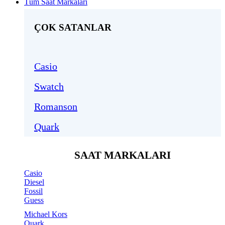
Tüm Saat Markaları
ÇOK SATANLAR
Casio
Swatch
Romanson
Quark
SAAT MARKALARI
Casio
Diesel
Fossil
Guess
Michael Kors
Quark